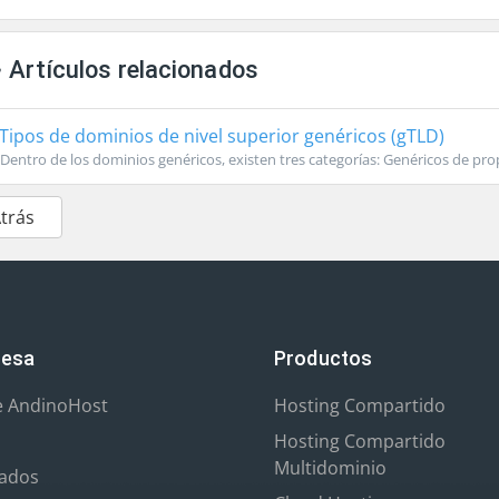
Artículos relacionados
Tipos de dominios de nivel superior genéricos (gTLD)
Dentro de los dominios genéricos, existen tres categorías: Genéricos de prop
Atrás
esa
Productos
e AndinoHost
Hosting Compartido
Hosting Compartido
Multidominio
iados