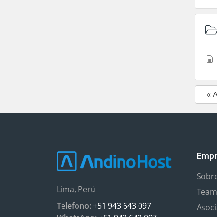
« 
Empr
Sobr
Lima, Perú
Team
Telefono:
+51 943 643 097
Asoc