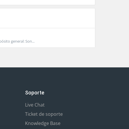
ósito general: Son...
Soporte
Live Chat
Ticket de soporte
Knowledge Base