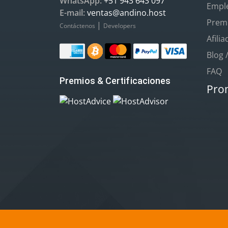
WhatsApp:
+51 943 643 097
Empl
E-mail:
ventas@andino.host
Premi
|
Contáctenos
Developers
Afili
Blog 
FAQ
Premios & Certificaciones
Pro