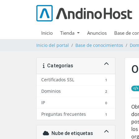
Inicio
Tienda
Anuncios
Base de co
Inicio del portal
Base de conocimientos
Dom
Categorías
O
Certificados SSL
1
Dominios
2
IP
0
Obt
dom
Preguntas frecuentes
1
pos
los
Nube de etiquetas
org