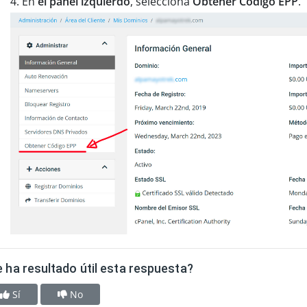
En
el panel izquierdo
, selecciona
Obtener Codigo EPP
.
 ha resultado útil esta respuesta?
Sí
No