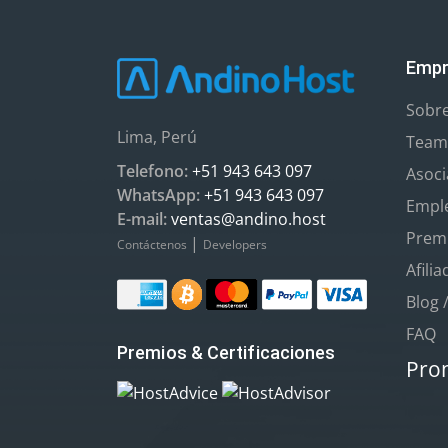
Empr
Sobr
Lima, Perú
Team
Telefono:
+51 943 643 097
Asoc
WhatsApp:
+51 943 643 097
Empl
E-mail:
ventas@andino.host
Premi
|
Contáctenos
Developers
Afili
Blog 
FAQ
Premios & Certificaciones
Pro