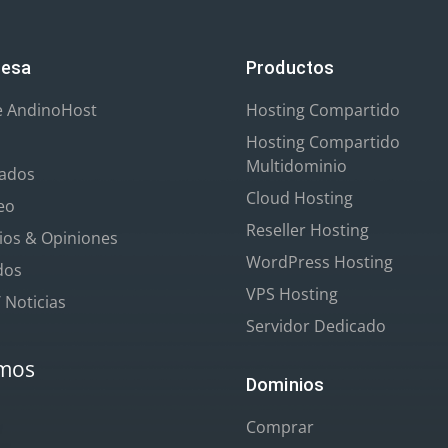
esa
Productos
e AndinoHost
Hosting Compartido
Hosting Compartido
Multidominio
iados
Cloud Hosting
eo
Reseller Hosting
os & Opiniones
WordPress Hosting
ados
VPS Hosting
/ Noticias
Servidor Dedicado
mos
Dominios
Comprar