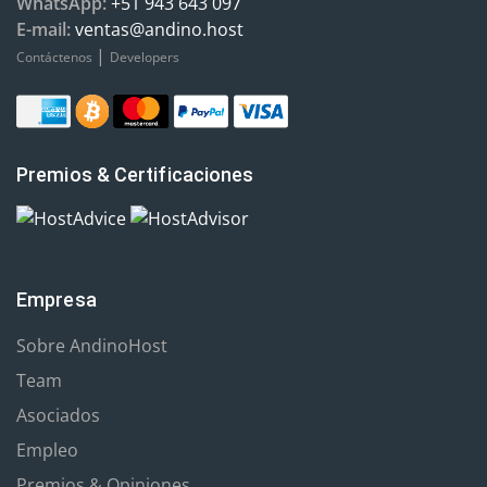
WhatsApp:
+51 943 643 097
E-mail:
ventas@andino.host
|
Contáctenos
Developers
Premios & Certificaciones
Empresa
Sobre AndinoHost
Team
Asociados
Empleo
Premios & Opiniones