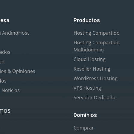
esa
Productos
e AndinoHost
Hosting Compartido
Hosting Compartido
Multidominio
iados
Cloud Hosting
eo
Reseller Hosting
os & Opiniones
WordPress Hosting
ados
VPS Hosting
/ Noticias
Servidor Dedicado
mos
Dominios
Comprar