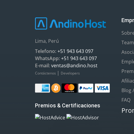
Empr
Sobr
Lima, Perú
Team
Telefono:
+51 943 643 097
Asoc
WhatsApp:
+51 943 643 097
Empl
E-mail:
ventas@andino.host
Premi
|
Contáctenos
Developers
Afili
Blog 
FAQ
Premios & Certificaciones
Pro