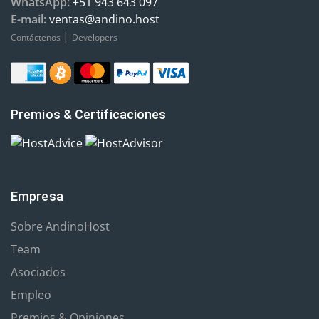
WhatsApp:
+51 943 643 097
E-mail:
ventas@andino.host
|
Contáctenos
Developers
Premios & Certificaciones
Empresa
Sobre AndinoHost
Team
Asociados
Empleo
Premios & Opiniones