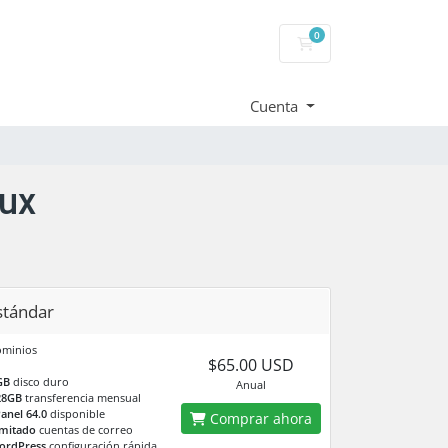
0
Carrito
Cuenta
nux
stándar
ominios
$65.00 USD
GB
disco duro
Anual
28GB
transferencia mensual
anel 64.0
disponible
Comprar ahora
imitado
cuentas de correo
ordPress
configuración rápida