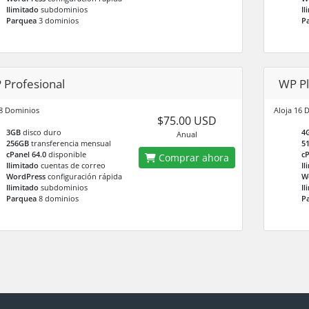
Ilimitado
subdominios
Il
Parquea
3 dominios
P
 Profesional
WP Pl
 8 Dominios
Aloja 16 
$75.00 USD
3GB
disco duro
4
Anual
256GB
transferencia mensual
5
cPanel 64.0
disponible
cP
Comprar ahora
Ilimitado
cuentas de correo
Il
WordPress
configuración rápida
W
Ilimitado
subdominios
Il
Parquea
8 dominios
P