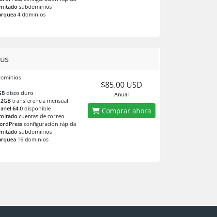
imitado
subdominios
arquea
4 dominios
us
Dominios
$85.00 USD
GB
disco duro
Anual
12GB
transferencia mensual
anel 64.0
disponible
Comprar ahora
imitado
cuentas de correo
ordPress
configuración rápida
imitado
subdominios
arquea
16 dominios