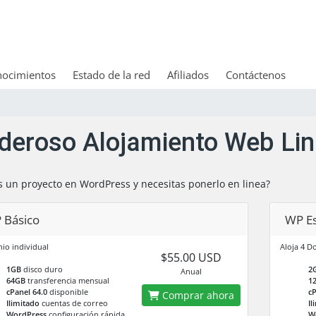
nocimientos
Estado de la red
Afiliados
Contáctenos
deroso Alojamiento Web Li
s un proyecto en WordPress y necesitas ponerlo en linea?
 Básico
WP E
io individual
Aloja 4 D
$55.00 USD
1GB
disco duro
2
Anual
64GB
transferencia mensual
1
cPanel 64.0
disponible
cP
Comprar ahora
Ilimitado
cuentas de correo
Il
WordPress
configuración rápida
W