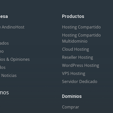
esa
Productos
e AndinoHost
Hosting Compartido
Hosting Compartido
Multidominio
iados
Cloud Hosting
eo
Reseller Hosting
os & Opiniones
WordPress Hosting
ados
VPS Hosting
/ Noticias
Servidor Dedicado
mos
Dominios
Comprar