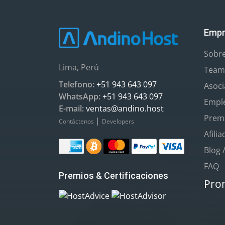
Empr
Sobr
Lima, Perú
Team
Telefono:
+51 943 643 097
Asoc
WhatsApp:
+51 943 643 097
Empl
E-mail:
ventas@andino.host
Premi
|
Contáctenos
Developers
Afili
Blog 
FAQ
Premios & Certificaciones
Pro